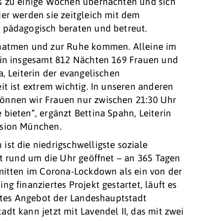
s zu einige Wochen übernachten und sich
er werden sie zeitgleich mit dem
 pädagogisch beraten und betreut.
chatmen und zur Ruhe kommen. Alleine im
 in insgesamt 812 Nächten 169 Frauen und
, Leiterin der evangelischen
it ist extrem wichtig. In unseren anderen
önnen wir Frauen nur zwischen 21:30 Uhr
bieten“, ergänzt Bettina Spahn, Leiterin
ssion München.
st die niedrigschwelligste soziale
st rund um die Uhr geöffnet – an 365 Tagen
 mitten im Corona-Lockdown als ein von der
g finanziertes Projekt gestartet, läuft es
ertes Angebot der Landeshauptstadt
dt kann jetzt mit Lavendel II, das mit zwei