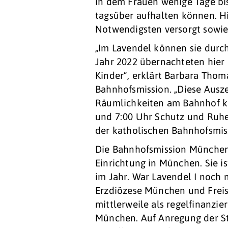
in dem Frauen wenige Tage bi
tagsüber aufhalten können. Hi
Notwendigsten versorgt sowie
„Im Lavendel können sie dur
Jahr 2022 übernachteten hier
Kinder“, erklärt Barbara Thoma
Bahnhofsmission. „Diese Ausze
Räumlichkeiten am Bahnhof k
und 7:00 Uhr Schutz und Ruhe 
der katholischen Bahnhofsmi
Die Bahnhofsmission München i
Einrichtung in München. Sie i
im Jahr. War Lavendel I noch
Erzdiözese München und Freisin
mittlerweile als regelfinanzi
München. Auf Anregung der Sta